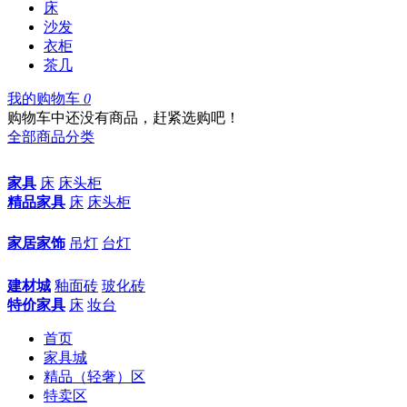
床
沙发
衣柜
茶几
我的购物车
0
购物车中还没有商品，赶紧选购吧！
全部商品分类
家具
床
床头柜
精品家具
床
床头柜
家居家饰
吊灯
台灯
建材城
釉面砖
玻化砖
特价家具
床
妆台
首页
家具城
精品（轻奢）区
特卖区