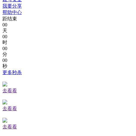
我要分享
帮助中心
距结束
00
天
00
时
00
分
00
秒
更多秒杀
去看看
去看看
去看看