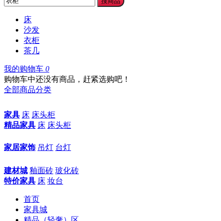
搜商品
床
沙发
衣柜
茶几
我的购物车
0
购物车中还没有商品，赶紧选购吧！
全部商品分类
家具
床
床头柜
精品家具
床
床头柜
家居家饰
吊灯
台灯
建材城
釉面砖
玻化砖
特价家具
床
妆台
首页
家具城
精品（轻奢）区