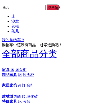
搜商品
床
沙发
衣柜
茶几
我的购物车
0
购物车中还没有商品，赶紧选购吧！
全部商品分类
家具
床
床头柜
精品家具
床
床头柜
家居家饰
吊灯
台灯
建材城
釉面砖
玻化砖
特价家具
床
妆台