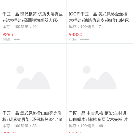
千匠一品 现代极简 优质头层真皮
[OOP]千匠一品 美式风格金丝檀
+实木框架+高回弹海绵双人床-
木框架+油蜡仿真皮+海绵1.8M床
NS19床头柜NS02-G
9812-C
库存：100
销量：40
库存：100
销量：71
¥295
¥4330
市场价：
¥885
市场价：
¥12990
千匠一品 意式风格雪山白亮光岩
千匠一品 中古风格 框架:主材进
板+碳素钢脚架+环保板烤漆1.4m
口白蜡木+辅材:多层实木夹板 时
1.6m 1.8m有柜体茶桌-TH-828-G
尚大气梳妆台SZT057-J
库存：100
销量：38
库存：100
销量：49