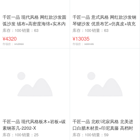
千匠一品 现代风格 网红款沙发圆
千匠一品 意式风格 网红款沙发钢
弧沙发 绒布+高密度海绵+实木内
琴键沙发 优质布艺+仿真皮+填充
框架 简约时尚沙发SF-056-L
高密度海绵 沙发KN-22-G
库存：100
销量：63
库存：100
销量：63
¥4320
¥13035
市场价：
¥12960
市场价：
¥39105
千匠一品 现代风格板木+岩板+碳
千匠一品 北欧\诧寂风格 北美进
素钢茶几-2202-X
口白腊木材质+印尼真藤 高档时
尚沙发 SF019沙发-X
库存：100
销量：25
库存：100
销量：59