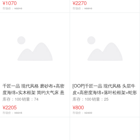
¥1070
¥2270
市场价：
¥3210
市场价：
¥6810
千匠一品 现代风格 磨砂布+高密
[OOP]千匠一品 现代风格 头层牛
度海绵+实木框架 简约大气床 悬
皮+高密度海绵+落叶松框架+蛇形
浮床B41床-X
弹簧+稳固铁架+品质电机 时尚大
库存：100
销量：74
库存：100
销量：25
气沙发QT-C9332-J
¥2205
¥800
市场价：
¥6615
市场价：
¥2400