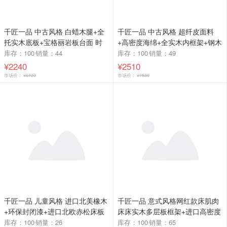
千匠一品 中古风格 白蜡木腿+全
千匠一品 中古风格 超纤皮面料
托实木底板+宝格丽岩板台面 时
+高密度海绵+全实木内框架+钢木
尚优雅猫耳餐桌-L
排骨架床板 时尚优雅床A101-B-L
库存：100
销量：44
库存：100
销量：49
¥2240
¥2510
市场价：
¥6720
市场价：
¥7530
千匠一品 儿童风格 进口北美橡木
千匠一品 意式风格网红款床肌肉
+环保封闭漆+进口北欧赤松床板
床床实木多层板框架+进口高密度
时尚大气儿童床627-L
高回弹海绵+进口超纤皮 高档大
库存：100
销量：26
库存：100
销量：65