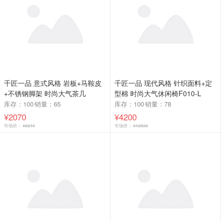
千匠一品 意式风格 岩板+马鞍皮
千匠一品 现代风格 针织面料+定
+不锈钢脚架 时尚大气茶几
型棉 时尚大气休闲椅F010-L
BT165-L
库存：100
销量：65
库存：100
销量：78
¥2070
¥4200
市场价：
¥6210
市场价：
¥12600