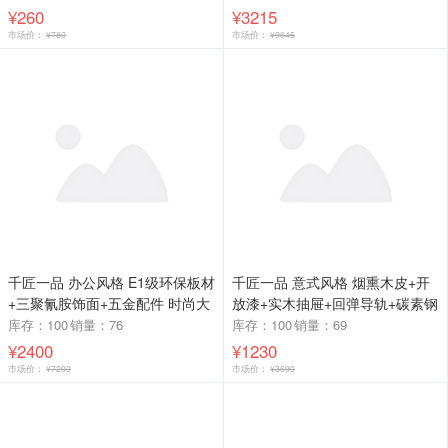
气床284床-X
¥260
¥3215
市场价：
¥780
市场价：
¥9645
千匠一品 办公风格 E1级环保板材
千匠一品 意式风格 烟熏木皮+开
+三聚氰胺饰面+五金配件 时尚大
放漆+实木抽屉+回弹导轨+碳素钢
气班台B917-2218-L
板柜体 时尚大气床头柜ST124-L
库存：100
销量：76
库存：100
销量：69
¥2400
¥1230
市场价：
¥7200
市场价：
¥3690