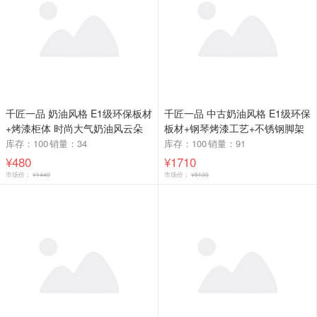
千匠一品 奶油风格 E1级环保板材
千匠一品 中古奶油风格 E1级环保
+烤漆柜体 时尚大气奶油风云朵
板材+钢琴烤漆工艺+不锈钢脚架
茶几C03-J
时尚大气妆台L307-J
库存：100
销量：34
库存：100
销量：91
¥480
¥1710
市场价：
¥1440
市场价：
¥5130