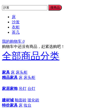
搜商品
床
沙发
衣柜
茶几
我的购物车
0
购物车中还没有商品，赶紧选购吧！
全部商品分类
家具
床
床头柜
精品家具
床
床头柜
家居家饰
吊灯
台灯
建材城
釉面砖
玻化砖
特价家具
床
妆台