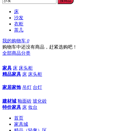
搜商品
床
沙发
衣柜
茶几
我的购物车
0
购物车中还没有商品，赶紧选购吧！
全部商品分类
家具
床
床头柜
精品家具
床
床头柜
家居家饰
吊灯
台灯
建材城
釉面砖
玻化砖
特价家具
床
妆台
首页
家具城
精品（轻奢）区