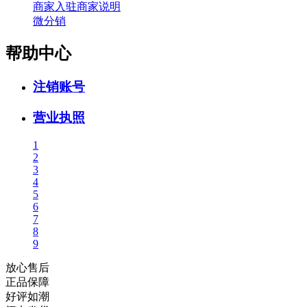
商家入驻商家说明
微分销
帮助中心
注销账号
营业执照
1
2
3
4
5
6
7
8
9
放心售后
正品保障
好评如潮