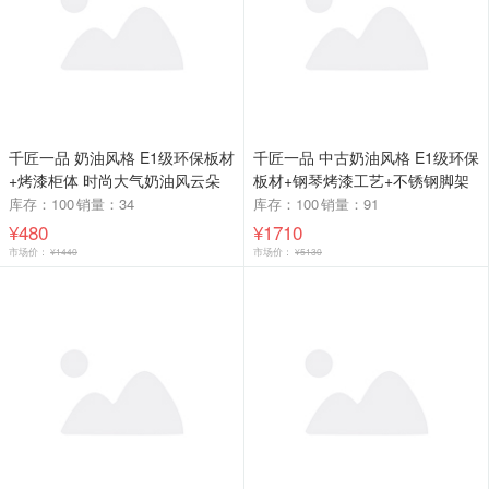
千匠一品 奶油风格 E1级环保板材
千匠一品 中古奶油风格 E1级环保
+烤漆柜体 时尚大气奶油风云朵
板材+钢琴烤漆工艺+不锈钢脚架
茶几C03-J
时尚大气妆台L307-J
库存：100
销量：34
库存：100
销量：91
¥480
¥1710
市场价：
¥1440
市场价：
¥5130