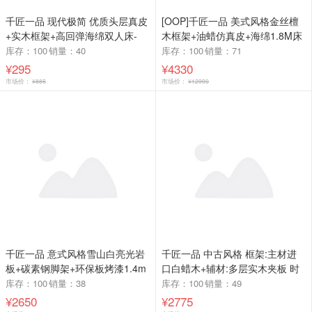
千匠一品 现代极简 优质头层真皮
[OOP]千匠一品 美式风格金丝檀
+实木框架+高回弹海绵双人床-
木框架+油蜡仿真皮+海绵1.8M床
NS19床头柜NS02-G
9812-C
库存：100
销量：40
库存：100
销量：71
¥295
¥4330
市场价：
¥885
市场价：
¥12990
千匠一品 意式风格雪山白亮光岩
千匠一品 中古风格 框架:主材进
板+碳素钢脚架+环保板烤漆1.4m
口白蜡木+辅材:多层实木夹板 时
1.6m 1.8m有柜体茶桌-TH-828-G
尚大气梳妆台SZT057-J
库存：100
销量：38
库存：100
销量：49
¥2650
¥2775