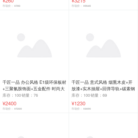
¥260
¥3215
市场价：
¥780
市场价：
¥9645
千匠一品 办公风格 E1级环保板材
千匠一品 意式风格 烟熏木皮+开
+三聚氰胺饰面+五金配件 时尚大
放漆+实木抽屉+回弹导轨+碳素钢
气班台B917-2218-L
板柜体 时尚大气床头柜ST124-L
库存：100
销量：76
库存：100
销量：69
¥2400
¥1230
市场价：
¥7200
市场价：
¥3690