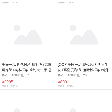
市场价：
¥3210
市场价：
¥6810
千匠一品 现代风格 磨砂布+高密
[OOP]千匠一品 现代风格 头层牛
度海绵+实木框架 简约大气床 悬
皮+高密度海绵+落叶松框架+蛇形
浮床B41床-X
弹簧+稳固铁架+品质电机 时尚大
库存：100
销量：74
库存：100
销量：25
气沙发QT-C9332-J
¥2205
¥800
市场价：
¥6615
市场价：
¥2400