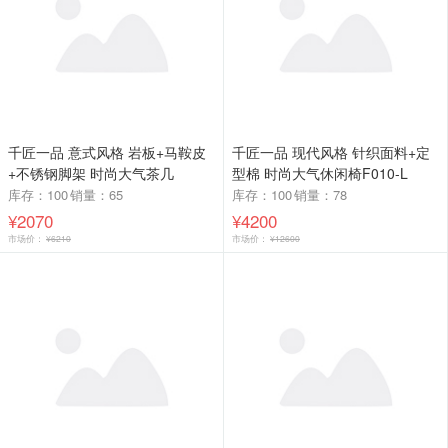
千匠一品 意式风格 岩板+马鞍皮
千匠一品 现代风格 针织面料+定
+不锈钢脚架 时尚大气茶几
型棉 时尚大气休闲椅F010-L
BT165-L
库存：100
销量：65
库存：100
销量：78
¥2070
¥4200
市场价：
¥6210
市场价：
¥12600