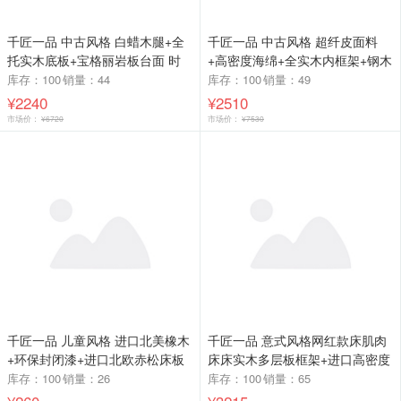
千匠一品 中古风格 白蜡木腿+全
千匠一品 中古风格 超纤皮面料
托实木底板+宝格丽岩板台面 时
+高密度海绵+全实木内框架+钢木
尚优雅猫耳餐桌-L
排骨架床板 时尚优雅床A101-B-L
库存：100
销量：44
库存：100
销量：49
¥2240
¥2510
市场价：
¥6720
市场价：
¥7530
千匠一品 儿童风格 进口北美橡木
千匠一品 意式风格网红款床肌肉
+环保封闭漆+进口北欧赤松床板
床床实木多层板框架+进口高密度
时尚大气儿童床627-L
高回弹海绵+进口超纤皮 高档大
库存：100
销量：26
库存：100
销量：65
气床284床-X