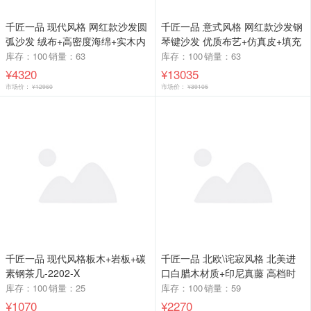
千匠一品 现代风格 网红款沙发圆
千匠一品 意式风格 网红款沙发钢
弧沙发 绒布+高密度海绵+实木内
琴键沙发 优质布艺+仿真皮+填充
框架 简约时尚沙发SF-056-L
高密度海绵 沙发KN-22-G
库存：100
销量：63
库存：100
销量：63
¥4320
¥13035
市场价：
¥12960
市场价：
¥39105
千匠一品 现代风格板木+岩板+碳
千匠一品 北欧\诧寂风格 北美进
素钢茶几-2202-X
口白腊木材质+印尼真藤 高档时
尚沙发 SF019沙发-X
库存：100
销量：25
库存：100
销量：59
¥1070
¥2270