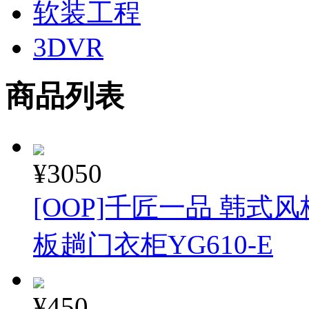
软装工程
3DVR
商品列表
¥3050
[OOP]千匠一品 韩式
板趟门衣柜YG610-E
¥450