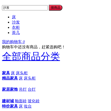
搜商品
床
沙发
衣柜
茶几
我的购物车
0
购物车中还没有商品，赶紧选购吧！
全部商品分类
家具
床
床头柜
精品家具
床
床头柜
家居家饰
吊灯
台灯
建材城
釉面砖
玻化砖
特价家具
床
妆台