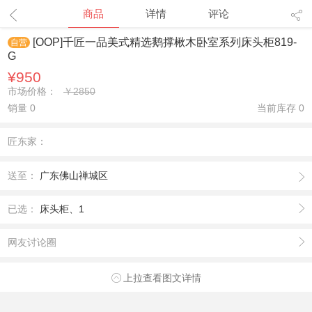
1
/
4
商品
详情
评论
[OOP]千匠一品美式精选鹅撑楸木卧室系列床头柜819-
自营
G
¥950
市场价格：
￥2850
销量 0
当前库存
0
匠东家：
送至：
广东佛山禅城区
已选：
床头柜、1
网友讨论圈
上拉查看图文详情