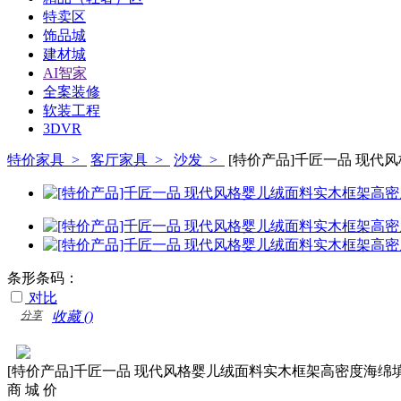
特卖区
饰品城
建材城
AI智家
全案装修
软装工程
3DVR
特价家具 >
客厅家具 >
沙发 >
[特价产品]千匠一品 现代
条形条码：
对比
分享
收藏 (
)
[特价产品]千匠一品 现代风格婴儿绒面料实木框架高密度海绵填
商 城 价