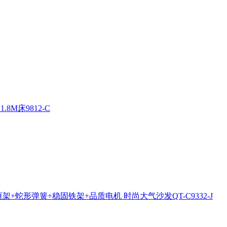
M床9812-C
架+蛇形弹簧+稳固铁架+品质电机 时尚大气沙发QT-C9332-J