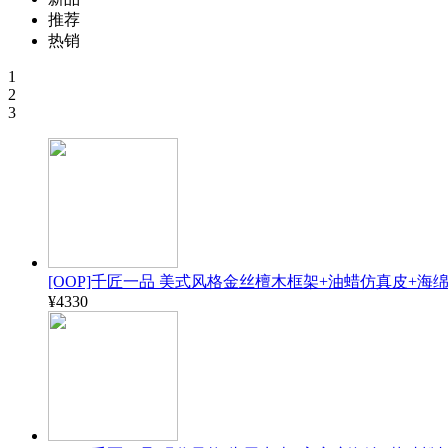
推荐
热销
1
2
3
[OOP]千匠一品 美式风格金丝檀木框架+油蜡仿真皮+海绵1.8
¥4330