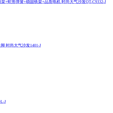
架+蛇形弹簧+稳固铁架+品质电机 时尚大气沙发QT-C9332-J
 时尚大气沙发1401-J
-J