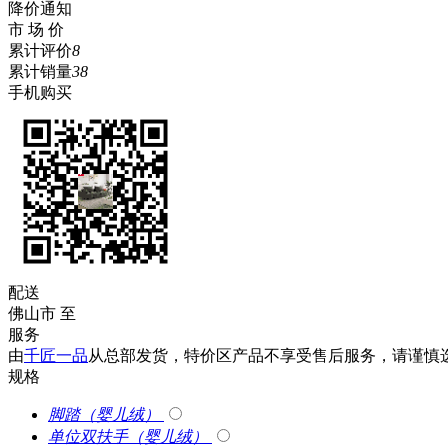
降价通知
市 场 价
累计评价
8
累计销量
38
手机购买
配送
佛山市
至
服务
由
千匠一品
从总部发货，特价区产品不享受售后服务，请谨慎
规格
脚踏（婴儿绒）
单位双扶手（婴儿绒）