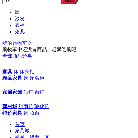
搜商品
床
沙发
衣柜
茶几
我的购物车
0
购物车中还没有商品，赶紧选购吧！
全部商品分类
家具
床
床头柜
精品家具
床
床头柜
家居家饰
吊灯
台灯
建材城
釉面砖
玻化砖
特价家具
床
妆台
首页
家具城
精品（轻奢）区