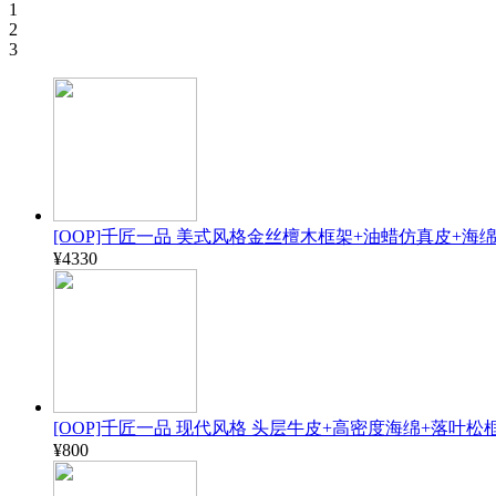
1
2
3
[OOP]千匠一品 美式风格金丝檀木框架+油蜡仿真皮+海绵1.8
¥4330
[OOP]千匠一品 现代风格 头层牛皮+高密度海绵+落叶松框
¥800