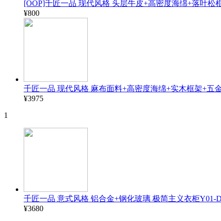
[OOP]千匠一品 现代风格 头层牛皮+高密度海绵+落叶松框
¥800
千匠一品 现代风格 麻布面料+高密度海绵+实木框架+五金脚
¥3975
1
千匠一品 意式风格 铝合金+钢化玻璃 极简主义衣柜Y01-DL
¥3680