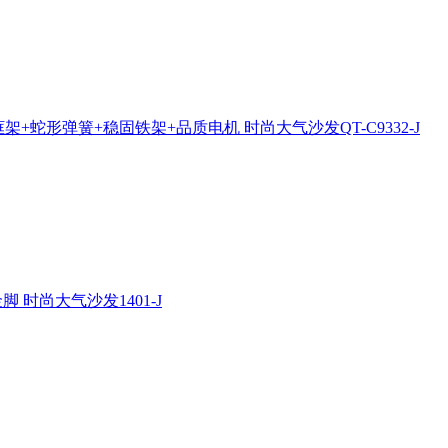
架+蛇形弹簧+稳固铁架+品质电机 时尚大气沙发QT-C9332-J
 时尚大气沙发1401-J