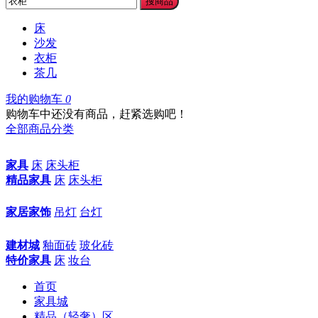
搜商品
床
沙发
衣柜
茶几
我的购物车
0
购物车中还没有商品，赶紧选购吧！
全部商品分类
家具
床
床头柜
精品家具
床
床头柜
家居家饰
吊灯
台灯
建材城
釉面砖
玻化砖
特价家具
床
妆台
首页
家具城
精品（轻奢）区