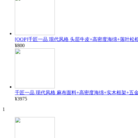
[OOP]千匠一品 现代风格 头层牛皮+高密度海绵+落叶松框
¥800
千匠一品 现代风格 麻布面料+高密度海绵+实木框架+五金脚
¥3975
1