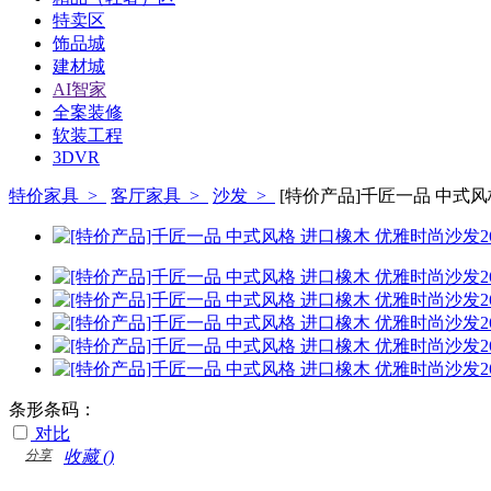
特卖区
饰品城
建材城
AI智家
全案装修
软装工程
3DVR
特价家具 >
客厅家具 >
沙发 >
[特价产品]千匠一品 中式风格
条形条码：
对比
分享
收藏 (
)