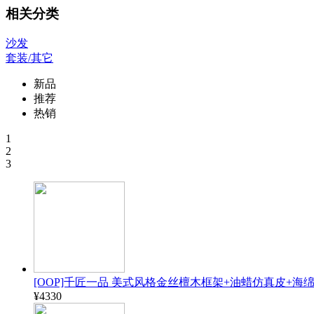
相关分类
沙发
套装/其它
新品
推荐
热销
1
2
3
[OOP]千匠一品 美式风格金丝檀木框架+油蜡仿真皮+海绵1.8
¥4330