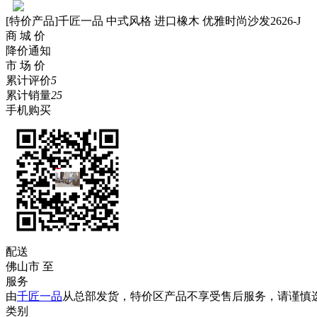
[特价产品]千匠一品 中式风格 进口橡木 优雅时尚沙发2626-J
商 城 价
降价通知
市 场 价
累计评价
5
累计销量
25
手机购买
配送
佛山市
至
服务
由
千匠一品
从总部发货，特价区产品不享受售后服务，请谨慎
类别