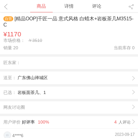
1
/
4
商品
详情
评论
[精品OOP]千匠一品 意式风格 白蜡木+岩板茶几M3515-
自营
C
¥1170
市场价格：
￥3510
销量 20
当前库存
0
匠东家：
送至：
广东佛山禅城区
已选：
岩板面茶几、1
网友讨论圈
用户评价
好评率
100%
4
人评论
2023-09-17
4****6