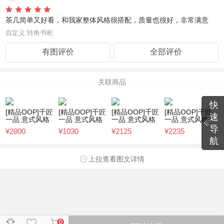
茶几简单又好看，和我家整体风格很搭配，质量也很好，非常满意
自定义:转角书柜
有图评价
全部评价
关联商品
快
[精品OOP]千匠
[精品OOP]千匠
[精品OOP]千匠
[精品OOP]千匠
速
一品 意式风格
一品 意式风格
一品 意式风格
一品 意式风格
白蜡木+仿石
白蜡木+仿石角
白蜡木+皮休闲
白蜡木地柜
导
¥2800
¥1030
¥2125
¥2235
+大理石长茶几
几M9502-C
椅M3606-C
M3203-C
航
M3505-L-C
上拉查看图文详情
0