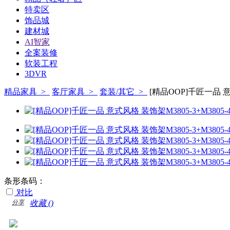
特卖区
饰品城
建材城
AI智家
全案装修
软装工程
3DVR
精品家具 >
客厅家具 >
套装/其它 >
[精品OOP]千匠一品 意式风
条形条码：
对比
分享
收藏 (
)