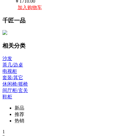
￥1710.00
加入购物车
千匠一品
相关分类
沙发
茶几/边桌
电视柜
套装/其它
休闲椅/摇椅
间厅柜/玄关
鞋柜
新品
推荐
热销
1