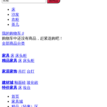
搜商品
床
沙发
衣柜
茶几
我的购物车
0
购物车中还没有商品，赶紧选购吧！
全部商品分类
家具
床
床头柜
精品家具
床
床头柜
家居家饰
吊灯
台灯
建材城
釉面砖
玻化砖
特价家具
床
妆台
首页
家具城
精品（轻奢）区