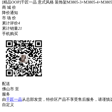
[精品OOP]千匠一品 意式风格 装饰架M3805-3+M3805-4+M3805-
商 城 价
降价通知
市 场 价
累计评价
4
累计销量
21
手机购买
配送
佛山市
至
服务
由
千匠一品
从总部发货，特价区产品不享受售后服务，请谨慎
自定义