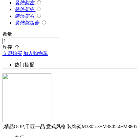
装饰架左
装饰架中
装饰架右
装饰架组合
数量
库存
个
立即购买
加入购物车
热门搭配
[精品OOP]千匠一品 意式风格 装饰架M3805-3+M3805-4+M3805-