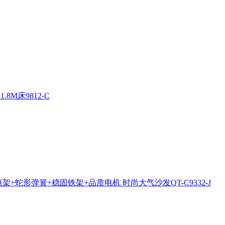
M床9812-C
架+蛇形弹簧+稳固铁架+品质电机 时尚大气沙发QT-C9332-J