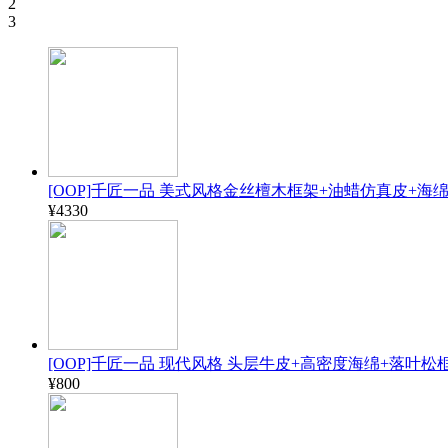
2
3
[OOP]千匠一品 美式风格金丝檀木框架+油蜡仿真皮+海绵1.8
¥4330
[OOP]千匠一品 现代风格 头层牛皮+高密度海绵+落叶松框
¥800