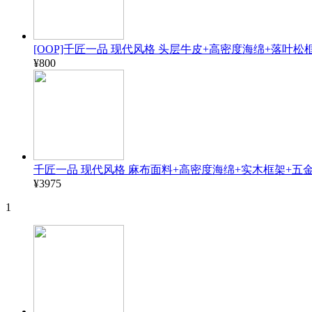
[OOP]千匠一品 现代风格 头层牛皮+高密度海绵+落叶松框
¥800
千匠一品 现代风格 麻布面料+高密度海绵+实木框架+五金脚
¥3975
1