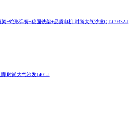
架+蛇形弹簧+稳固铁架+品质电机 时尚大气沙发QT-C9332-J
 时尚大气沙发1401-J