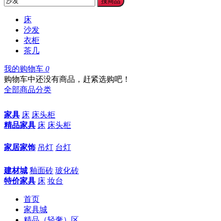
搜商品
床
沙发
衣柜
茶几
我的购物车
0
购物车中还没有商品，赶紧选购吧！
全部商品分类
家具
床
床头柜
精品家具
床
床头柜
家居家饰
吊灯
台灯
建材城
釉面砖
玻化砖
特价家具
床
妆台
首页
家具城
精品（轻奢）区