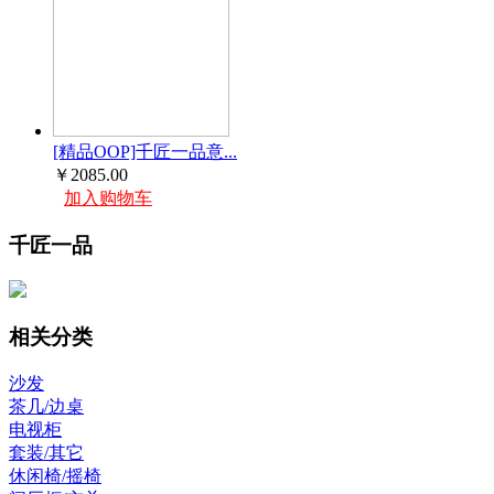
[精品OOP]千匠一品意...
￥2085.00
加入购物车
千匠一品
相关分类
沙发
茶几/边桌
电视柜
套装/其它
休闲椅/摇椅