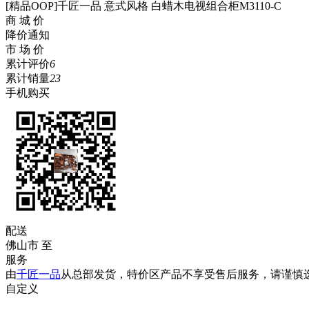
[精品OOP]千匠一品 意式风格 白蜡木电视组合柜M3110-C
商 城 价
降价通知
市 场 价
累计评价
6
累计销量
23
手机购买
配送
佛山市
至
服务
由
千匠一品
从总部发货，特价区产品不享受售后服务，请谨慎
自定义