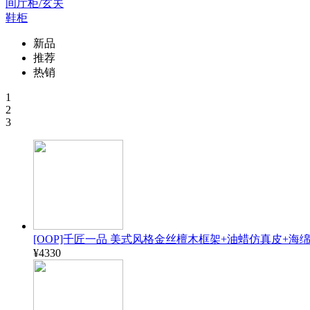
间厅柜/玄关
鞋柜
新品
推荐
热销
1
2
3
[OOP]千匠一品 美式风格金丝檀木框架+油蜡仿真皮+海绵1.8
¥4330