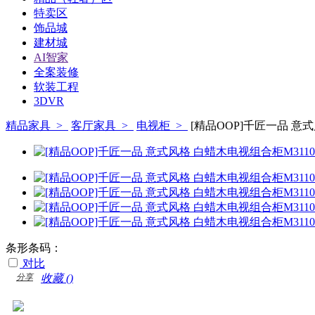
特卖区
饰品城
建材城
AI智家
全案装修
软装工程
3DVR
精品家具 >
客厅家具 >
电视柜 >
[精品OOP]千匠一品 意式
条形条码：
对比
分享
收藏 (
)