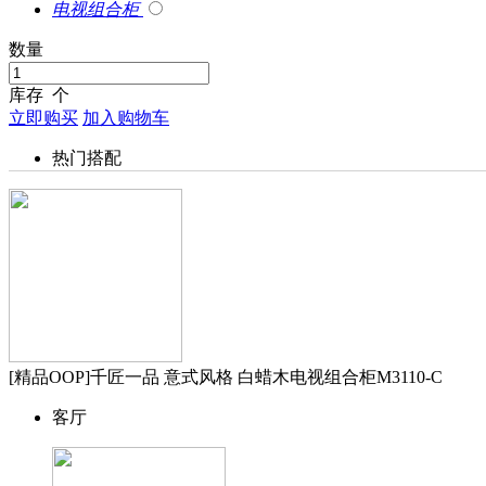
电视组合柜
数量
库存
个
立即购买
加入购物车
热门搭配
[精品OOP]千匠一品 意式风格 白蜡木电视组合柜M3110-C
客厅