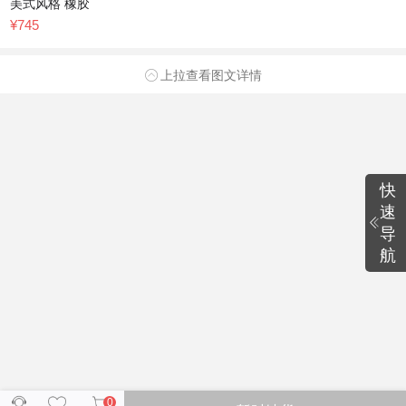
美式风格 橡胶
木餐椅903-E
¥745
上拉查看图文详情
快
速
导
航
0