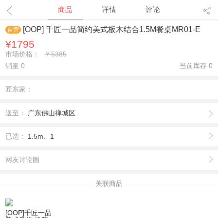
1
/
4
商品
详情
评论
[OOP] 千匠一品简约美式板木结合1.5M餐桌MR01-E
自营
¥1795
市场价格：
￥5385
销量 0
当前库存
0
匠东家：
送至：
广东佛山禅城区
已选：
1.5m、1
网友讨论圈
关联商品
[OOP]千匠一品