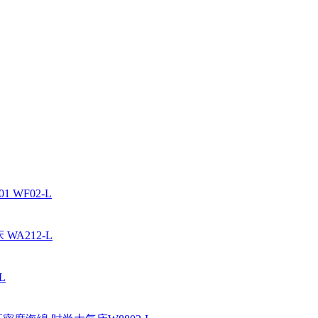
WF02-L
A212-L
L