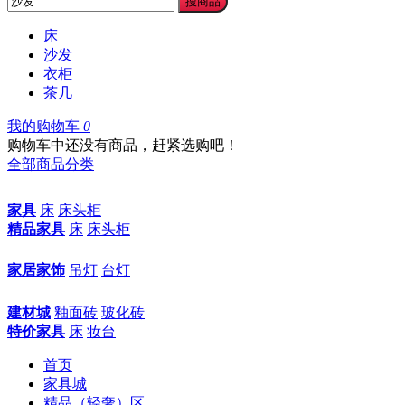
搜商品
床
沙发
衣柜
茶几
我的购物车
0
购物车中还没有商品，赶紧选购吧！
全部商品分类
家具
床
床头柜
精品家具
床
床头柜
家居家饰
吊灯
台灯
建材城
釉面砖
玻化砖
特价家具
床
妆台
首页
家具城
精品（轻奢）区