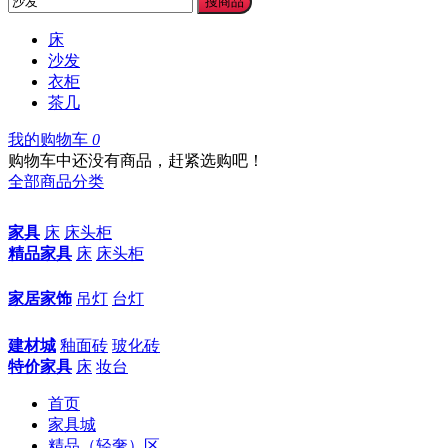
搜商品
床
沙发
衣柜
茶几
我的购物车
0
购物车中还没有商品，赶紧选购吧！
全部商品分类
家具
床
床头柜
精品家具
床
床头柜
家居家饰
吊灯
台灯
建材城
釉面砖
玻化砖
特价家具
床
妆台
首页
家具城
精品（轻奢）区