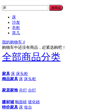
搜商品
床
沙发
衣柜
茶几
我的购物车
0
购物车中还没有商品，赶紧选购吧！
全部商品分类
家具
床
床头柜
精品家具
床
床头柜
家居家饰
吊灯
台灯
建材城
釉面砖
玻化砖
特价家具
床
妆台