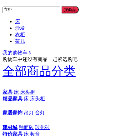
搜商品
床
沙发
衣柜
茶几
我的购物车
0
购物车中还没有商品，赶紧选购吧！
全部商品分类
家具
床
床头柜
精品家具
床
床头柜
家居家饰
吊灯
台灯
建材城
釉面砖
玻化砖
特价家具
床
妆台